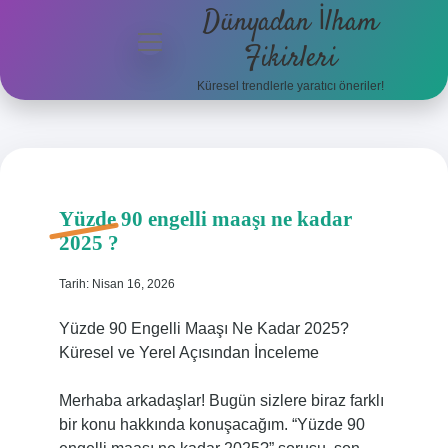
Dünyadan İlham
menüyü
Fikirleri
aç
Küresel trendlerle yaratıcı öneriler!
Anasayfa
Gizlilik
Politikası
Yüzde 90 engelli maaşı ne kadar
Yasal Uyarı
2025 ?
Hakkımızda
Tarih: Nisan 16, 2026
Yüzde 90 Engelli Maaşı Ne Kadar 2025?
Küresel ve Yerel Açısından İnceleme
Merhaba arkadaşlar! Bugün sizlere biraz farklı
bir konu hakkında konuşacağım. “Yüzde 90