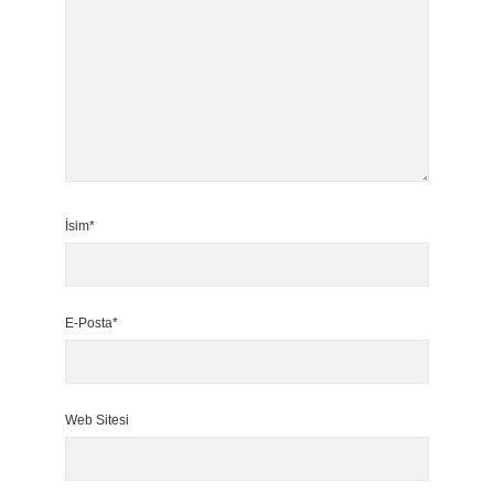
İsim*
E-Posta*
Web Sitesi