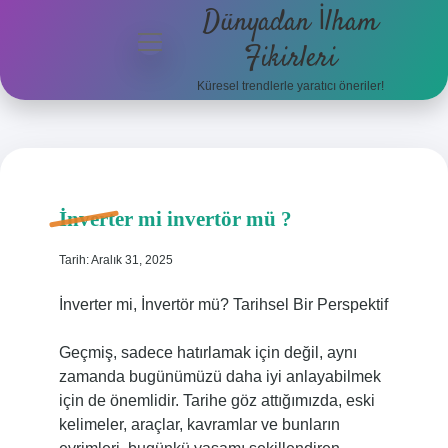
Dünyadan İlham
menüyü
Fikirleri
aç
Küresel trendlerle yaratıcı öneriler!
Anasayfa
Gizlilik
Politikası
İnverter mi invertör mü ?
Yasal Uyarı
Tarih: Aralık 31, 2025
Hakkımızda
İnverter mi, İnvertör mü? Tarihsel Bir Perspektif
Geçmiş, sadece hatırlamak için değil, aynı
zamanda bugünümüzü daha iyi anlayabilmek
için de önemlidir. Tarihe göz attığımızda, eski
kelimeler, araçlar, kavramlar ve bunların