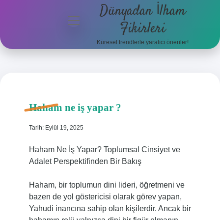
Dünyadan İlham
menüyü
Fikirleri
aç
Küresel trendlerle yaratıcı öneriler!
Anasayfa
Gizlilik
Politikası
Haham ne iş yapar ?
Yasal Uyarı
Tarih: Eylül 19, 2025
Hakkımızda
Haham Ne İş Yapar? Toplumsal Cinsiyet ve
Adalet Perspektifinden Bir Bakış
Haham, bir toplumun dini lideri, öğretmeni ve
bazen de yol göstericisi olarak görev yapan,
Yahudi inancına sahip olan kişilerdir. Ancak bir